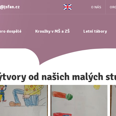
e@jsfan.cz
O NÁS
ORG
pro dospělé
Kroužky v MŠ a ZŠ
Letní tábory
ýtvory od našich malých s