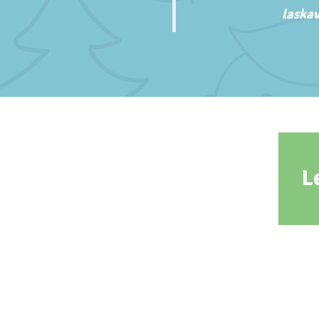
laskav
L