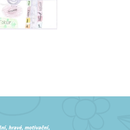
ní, hravé, motivační,