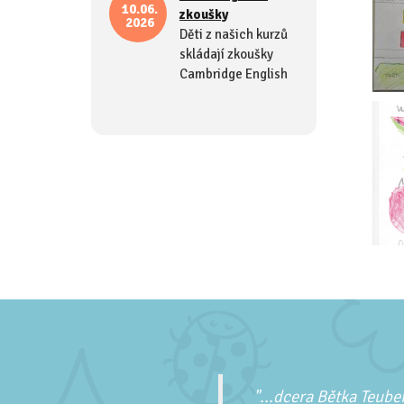
10.06.
zkoušky
2026
Děti z našich kurzů
skládají zkoušky
Cambridge English
"...
dcera Bětka Teuber