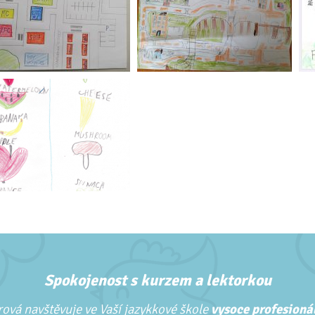
Spokojenost s kurzem a lektorkou
ová navštěvuje ve Vaší jazykkové škole
vysoce profesionál