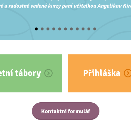
é a radostně vedené kurzy paní učitelkou Angelikou Kirc
etní tábory
Přihláška
Kontaktní formulář