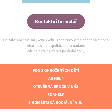
Kontaktní formulář
Od založení naší Jazykové školy v roce 2005 jsme podpořili mnoho
charitativních spolků, akcí a nadací.
Zde najdete některé z poslední doby.
FOND OHROŽENÝCH DĚTÍ
AB HELP
OTEVŘENÁ SRDCE V NÁS
FORHELP
JIHOMĚSTSKÁ SOCIÁLNÍ A.S.