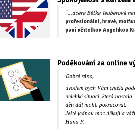
"...
dcera Bětka Teuberová nav
profesionální, hravé, motiv
paní učitelkou Angelikou Ki
Poděkování za online 
Dobré ráno,
úvodem bych Vám chtěla poděk
nelehké situaci, která nastala.
děti dál mohli pokračovat.
Ještě jednou moc děkuji a váží
Hana P.