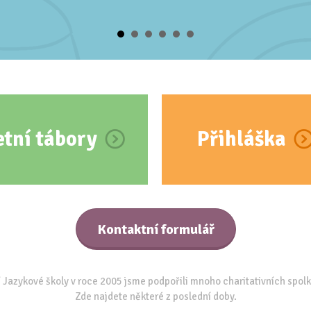
etní tábory
Přihláška
Kontaktní formulář
 Jazykové školy v roce 2005 jsme podpořili mnoho charitativních spolk
Zde najdete některé z poslední doby.