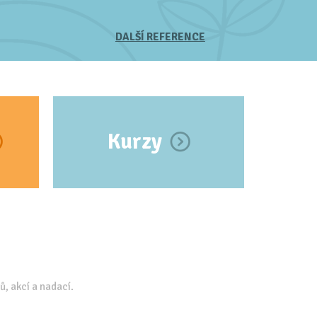
DALŠÍ REFERENCE
Kurzy
ů, akcí a nadací.