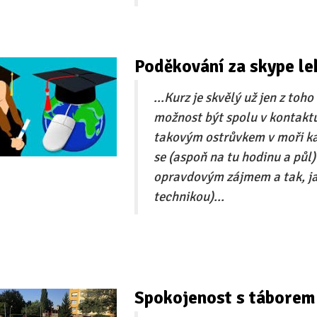
Poděkování za skype le
...Kurz je skvělý už jen z toh
možnost být spolu v kontaktu
takovým ostrůvkem v moři kaž
se (aspoň na tu hodinu a půl) 
opravdovým zájmem a tak, jak
technikou)...
Spokojenost s táborem