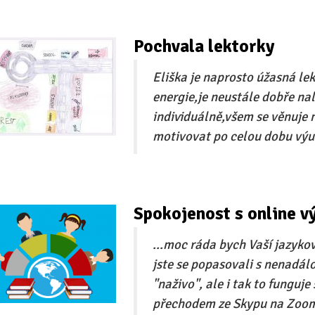
Pochvala lektorky
Eliška je naprosto úžasná lek
energie,je neustále dobře n
individuálně,všem se věnuje
motivovat po celou dobu výuk
Spokojenost s online v
...moc ráda bych Vaší jazykov
jste se popasovali s nenadál
"naživo", ale i tak to funguje
přechodem ze Skypu na Zoom