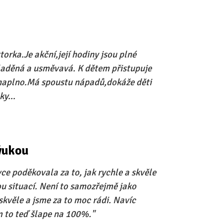
torka.Je akční,její hodiny jsou plné
aladěná a usměvavá. K dětem přistupuje
 naplno.Má spoustu nápadů,dokáže děti
y...
ýukou
ce poděkovala za to, jak rychle a skvěle
ou situací. Není to samozřejmě jako
 skvěle a jsme za to moc rádi. Navíc
 to teď šlape na 100%."