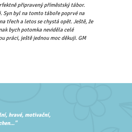
fektně připravený příměstský tábor.
. Syn byl na tomto táboře poprvé na
na třech a letos se chystá opět. Ještě, že
 jinak bych potomka neviděla celé
ou práci, ještě jednou moc děkuji. GM
ní, hravé, motivační,
hen..."