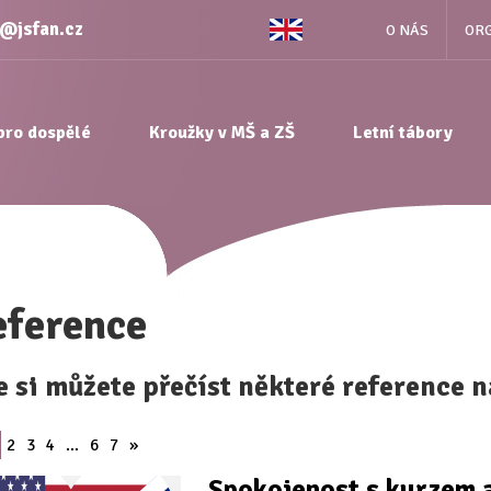
e@jsfan.cz
O NÁS
ORG
pro dospělé
Kroužky v MŠ a ZŠ
Letní tábory
eference
e si můžete přečíst některé reference 
2
3
4
…
6
7
»
Spokojenost s kurzem 