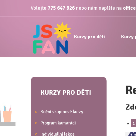
Volejte
775 647 926
nebo nám napište na
offic
Kurzy pro děti
Kurzy 
R
KURZY PRO DĚTI
Zd
Roční skupinové kurzy
Program kamarádi
«
1
Individuální lekce