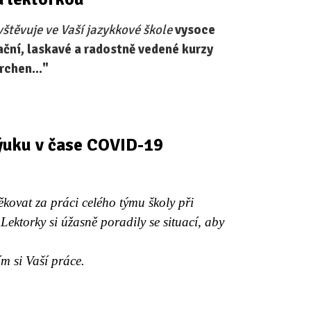
štěvuje ve Vaší jazykkové škole
vysoce
ační, laskavé a radostně vedené kurzy
rchen..."
výuku v čase COVID-19
ovat za práci celého týmu školy při
 Lektorky si úžasně poradily se situací, aby
m si Vaší práce.