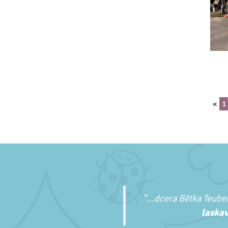
«
1
"...
dcera Bětka Teuber
laskav