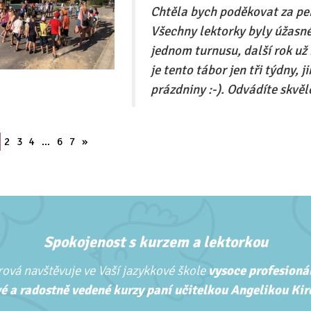
Chtěla bych poděkovat za per
Všechny lektorky byly úžasné
jednom turnusu, další rok už 
je tento tábor jen tři týdny,
prázdniny :-). Odvádíte skvěl
2
3
4
…
6
7
»
Spokojenost s kurzem a lektorkou
ová navštěvuje ve Vaší jazykkové škole
vysoce profesionál
é a radostně vedené kurzy paní učitelkou Angelikou Kirc