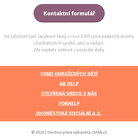
Kontaktní formulář
Od založení naší Jazykové školy v roce 2005 jsme podpořili mnoho
charitativních spolků, akcí a nadací.
Zde najdete některé z poslední doby.
FOND OHROŽENÝCH DĚTÍ
AB HELP
OTEVŘENÁ SRDCE V NÁS
FORHELP
JIHOMĚSTSKÁ SOCIÁLNÍ A.S.
© 2020 | Všechna práva vyhrazena JSFAN.cz