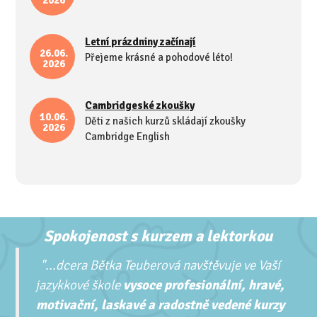
2026
Letní prázdniny začínají
26.06.
Přejeme krásné a pohodové léto!
2026
Cambridgeské zkoušky
10.06.
Děti z našich kurzů skládají zkoušky
2026
Cambridge English
Spokojenost s kurzem a lektorkou
"...
dcera Bětka Teuberová navštěvuje ve Vaší
jazykkové škole
vysoce profesionální, hravé,
motivační, laskavé a radostně vedené kurzy