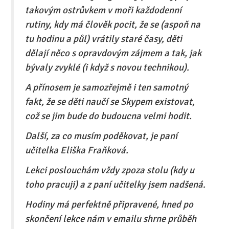
takovým ostrůvkem v moři každodenní
rutiny, kdy má člověk pocit, že se (aspoň na
tu hodinu a půl) vrátily staré časy, děti
dělají něco s opravdovým zájmem a tak, jak
bývaly zvyklé (i když s novou technikou).
A přínosem je samozřejmě i ten samotný
fakt, že se děti naučí se Skypem existovat,
což se jim bude do budoucna velmi hodit.
Další, za co musím poděkovat, je paní
učitelka Eliška Fraňková.
Lekci poslouchám vždy zpoza stolu (kdy u
toho pracuji) a z paní učitelky jsem nadšená.
Hodiny má perfektně připravené, hned po
skončení lekce nám v emailu shrne průběh