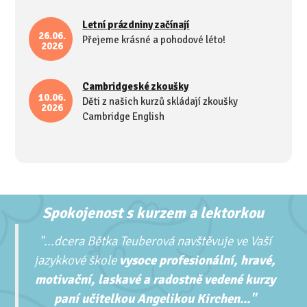
Letní prázdniny začínají
26.06.
Přejeme krásné a pohodové léto!
2026
Cambridgeské zkoušky
10.06.
Děti z našich kurzů skládají zkoušky
2026
Cambridge English
Spokojenost s kurzem a lektorkou
"...
dcera Bětka Teuberová navštěvuje ve Vaší
jazykkové škole
vysoce profesionální, hravé,
motivační, laskavé a radostně vedené kurzy
paní učitelkou Angelikou Kirchen..."