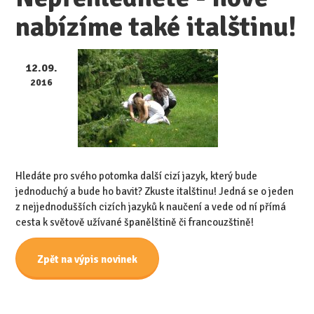
nabízíme také italštinu!
12.09.
2016
Hledáte pro svého potomka další cizí jazyk, který bude
jednoduchý a bude ho bavit? Zkuste italštinu! Jedná se o jeden
z nejjednodušších cizích jazyků k naučení a vede od ní přímá
cesta k světově užívané španělštině či francouzštině!
Zpět na výpis novinek