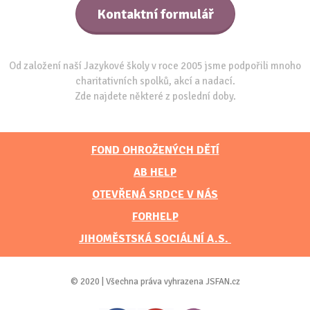
Kontaktní formulář
Od založení naší Jazykové školy v roce 2005 jsme podpořili mnoho
charitativních spolků, akcí a nadací.
Zde najdete některé z poslední doby.
FOND OHROŽENÝCH DĚTÍ
AB HELP
OTEVŘENÁ SRDCE V NÁS
FORHELP
JIHOMĚSTSKÁ SOCIÁLNÍ A.S.
© 2020 | Všechna práva vyhrazena JSFAN.cz