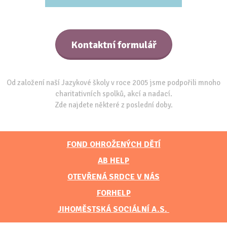
Kontaktní formulář
Od založení naší Jazykové školy v roce 2005 jsme podpořili mnoho
charitativních spolků, akcí a nadací.
Zde najdete některé z poslední doby.
FOND OHROŽENÝCH DĚTÍ
AB HELP
OTEVŘENÁ SRDCE V NÁS
FORHELP
JIHOMĚSTSKÁ SOCIÁLNÍ A.S.