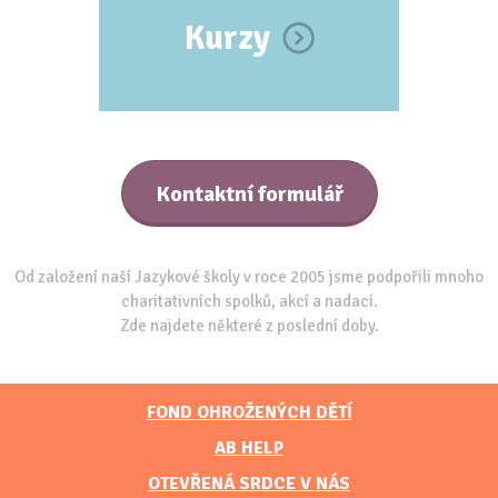
Kurzy
Kontaktní formulář
Od založení naší Jazykové školy v roce 2005 jsme podpořili mnoho
charitativních spolků, akcí a nadací.
Zde najdete některé z poslední doby.
FOND OHROŽENÝCH DĚTÍ
AB HELP
OTEVŘENÁ SRDCE V NÁS