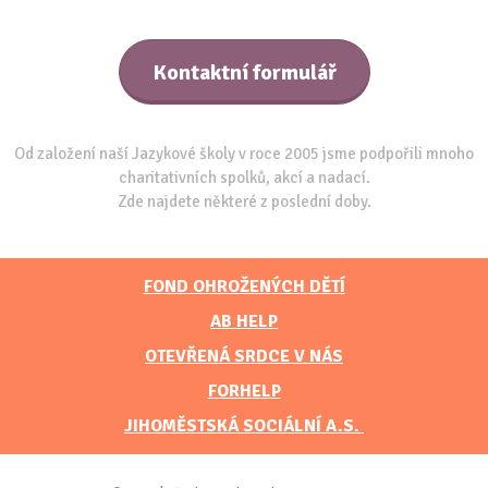
Kontaktní formulář
Od založení naší Jazykové školy v roce 2005 jsme podpořili mnoho
charitativních spolků, akcí a nadací.
Zde najdete některé z poslední doby.
FOND OHROŽENÝCH DĚTÍ
AB HELP
OTEVŘENÁ SRDCE V NÁS
FORHELP
JIHOMĚSTSKÁ SOCIÁLNÍ A.S.