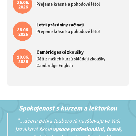
26.06.
Přejeme krásné a pohodové léto!
2026
Letní prázdniny začínají
26.06.
Přejeme krásné a pohodové léto!
2026
Cambridgeské zkoušky
10.06.
Děti z našich kurzů skládají zkoušky
2026
Cambridge English
Spokojenost s kurzem a lektorkou
"...
dcera Bětka Teuberová navštěvuje ve Vaší
jazykkové škole
vysoce profesionální, hravé,