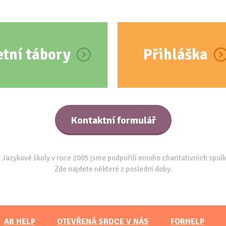
etní tábory
Přihláška
Kontaktní formulář
 Jazykové školy v roce 2005 jsme podpořili mnoho charitativních spolk
Zde najdete některé z poslední doby.
AB HELP
OTEVŘENÁ SRDCE V NÁS
FORHELP