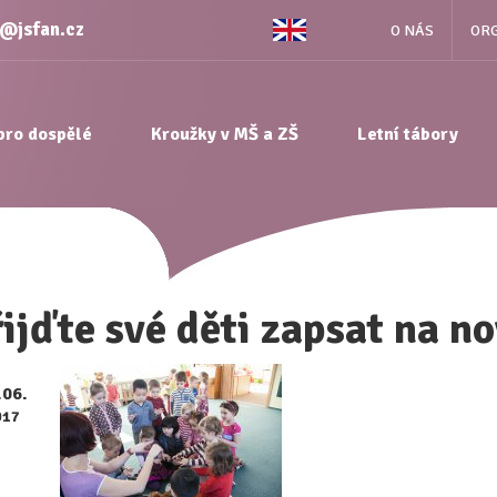
e@jsfan.cz
O NÁS
ORG
pro dospělé
Kroužky v MŠ a ZŠ
Letní tábory
ijďte své děti zapsat na no
.06.
017