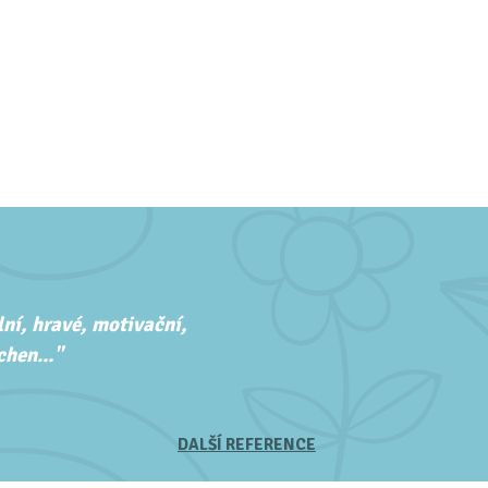
ní, hravé, motivační,
hen..."
DALŠÍ REFERENCE