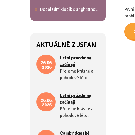
Dopolední klubík s angličtinou
První
prohl
AKTUÁLNĚ Z JSFAN
Letní prázdniny
26.06.
začínají
2026
Přejeme krásné a
pohodové léto!
Letní prázdniny
26.06.
začínají
2026
Přejeme krásné a
pohodové léto!
Cambridgeské