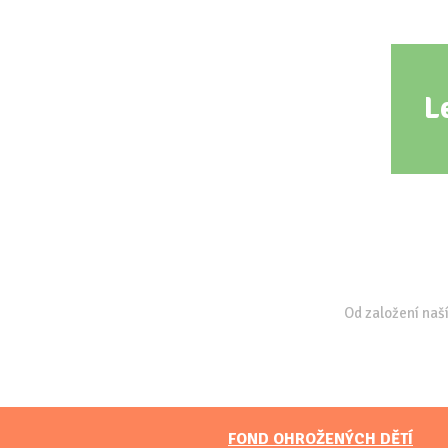
L
Od založení naší
FOND OHROŽENÝCH DĚTÍ