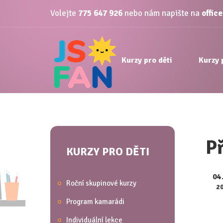
Volejte
775 647 926
nebo nám napište na
offic
Kurzy pro děti
Kurzy 
Př
KURZY PRO DĚTI
04
Roční skupinové kurzy
2
Program kamarádi
Individuální lekce