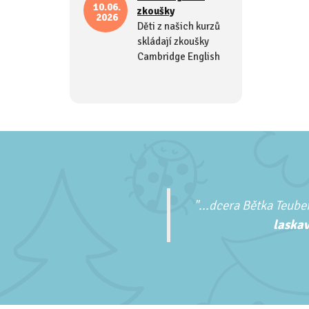
10.06.
zkoušky
2026
Děti z našich kurzů
skládají zkoušky
Cambridge English
"...
dcera Bětka Teuber
laskav