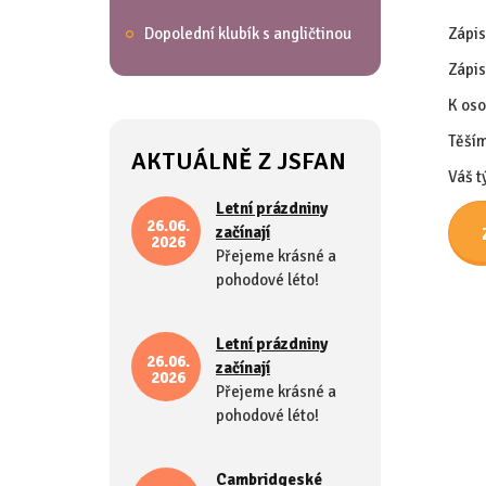
Dopolední klubík s angličtinou
Zápis
Zápis
K oso
Těším
AKTUÁLNĚ Z JSFAN
Váš t
Letní prázdniny
26.06.
začínají
2026
Přejeme krásné a
pohodové léto!
Letní prázdniny
26.06.
začínají
2026
Přejeme krásné a
pohodové léto!
Cambridgeské