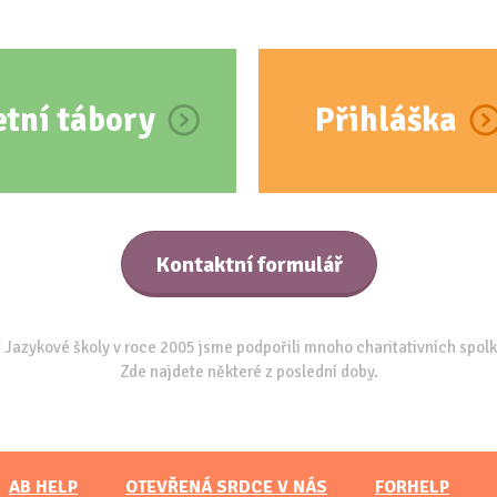
etní tábory
Přihláška
Kontaktní formulář
 Jazykové školy v roce 2005 jsme podpořili mnoho charitativních spolk
Zde najdete některé z poslední doby.
AB HELP
OTEVŘENÁ SRDCE V NÁS
FORHELP