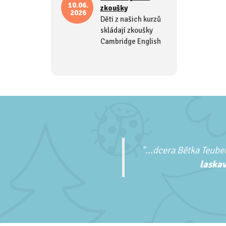
10.06.
zkoušky
2026
Děti z našich kurzů
skládají zkoušky
Cambridge English
"...
dcera Bětka Teuber
laskav