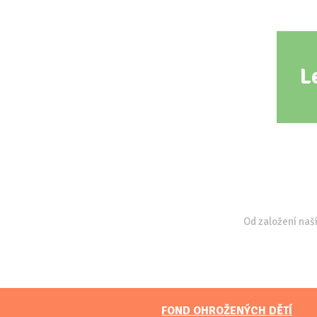
L
Od založení naší
FOND OHROŽENÝCH DĚTÍ