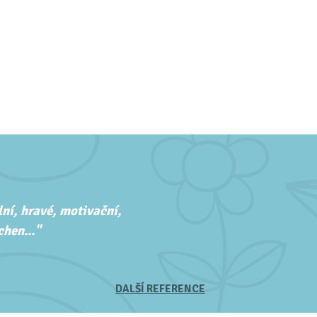
ní, hravé, motivační,
hen..."
DALŠÍ REFERENCE