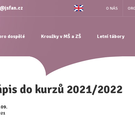
e@jsfan.cz
O NÁS
ORG
pro dospělé
Kroužky v MŠ a ZŠ
Letní tábory
ápis do kurzů 2021/2022
.09.
021