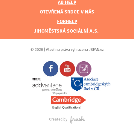
AB HELP
OTEVŘENÁ SRDCE V NÁS
FORHELP
JIHOMĚSTSKÁ SOCIÁLNÍ A.S.
© 2020 | Všechna práva vyhrazena JSFAN.cz
Created by