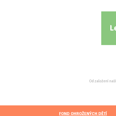
L
Od založení naší
FOND OHROŽENÝCH DĚTÍ