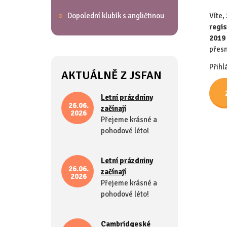
Dopolední klubík s angličtinou
Víte,
regis
2019 
přesn
Přihl
AKTUÁLNĚ Z JSFAN
Letní prázdniny
26.06.
začínají
2026
Přejeme krásné a
pohodové léto!
Letní prázdniny
26.06.
začínají
2026
Přejeme krásné a
pohodové léto!
Cambridgeské