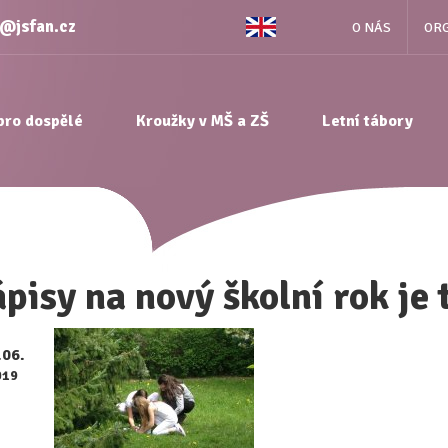
e@jsfan.cz
O NÁS
ORG
pro dospělé
Kroužky v MŠ a ZŠ
Letní tábory
pisy na nový školní rok je 
.06.
019