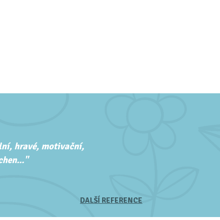
ní, hravé, motivační,
hen..."
DALŠÍ REFERENCE