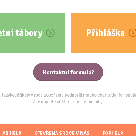
etní tábory
Přihláška
Kontaktní formulář
 Jazykové školy v roce 2005 jsme podpořili mnoho charitativních spolk
Zde najdete některé z poslední doby.
AB HELP
OTEVŘENÁ SRDCE V NÁS
FORHELP