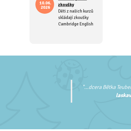
10.06.
zkoušky
2026
Děti z našich kurzů
skládají zkoušky
Cambridge English
"...
dcera Bětka Teuber
laskav