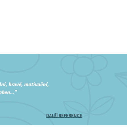
ní, hravé, motivační,
hen..."
DALŠÍ REFERENCE