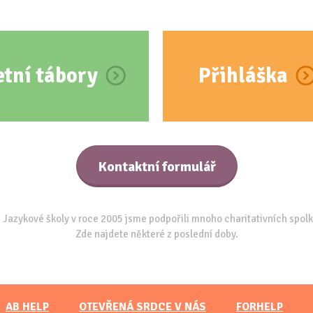
etní tábory
Přihláška
Kontaktní formulář
 Jazykové školy v roce 2005 jsme podpořili mnoho charitativních spolk
Zde najdete některé z poslední doby.
AB HELP
OTEVŘENÁ SRDCE V NÁS
FORHELP