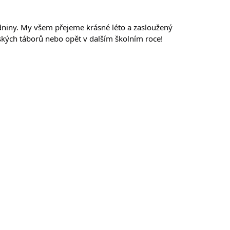
ázdniny. My všem přejeme krásné léto a zasloužený 
kých táborů nebo opět v dalším školním roce! 