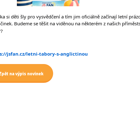
a si děti šly pro vysvědčení a tím jim oficiálně začínají letní pr
činek. Budeme se těšit na viděnou na některém z našich příměsts
s://jsfan.cz/letni-tabory-s-anglictinou
Zpět na výpis novinek