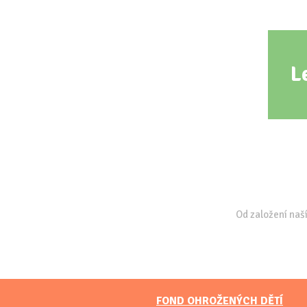
L
Od založení naší
FOND OHROŽENÝCH DĚTÍ