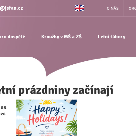
e@jsfan.cz
O NÁS
ORG
pro dospělé
Kroužky v MŠ a ZŠ
Letní tábory
tní prázdniny začínají
.06.
026