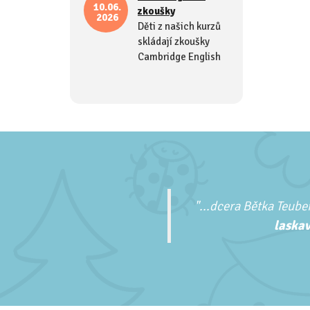
10.06.
zkoušky
2026
Děti z našich kurzů
skládají zkoušky
Cambridge English
"...
dcera Bětka Teuber
laskav