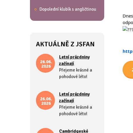
Dopolední klubík s angličtinou
Dnesk
odpo
AKTUÁLNĚ Z JSFAN
http
Letní prázdniny
26.06.
začínají
2026
Přejeme krásné a
pohodové léto!
Letní prázdniny
26.06.
začínají
2026
Přejeme krásné a
pohodové léto!
Cambridgeské