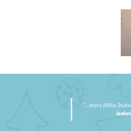
"...
dcera Bětka Teuber
laskav