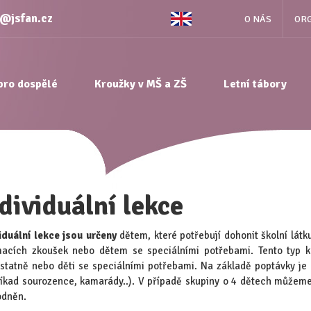
e@jsfan.cz
O NÁS
ORG
pro dospělé
Kroužky v MŠ a ZŠ
Letní tábory
dividuální lekce
iduální lekce jsou určeny
dětem, které potřebují dohonit školní látk
macích zkoušek nebo dětem se speciálními potřebami. Tento typ ku
tatně nebo děti se speciálními potřebami. Na základě poptávky je m
íkad sourozence, kamarády..). V případě skupiny o 4 dětech můžem
odněn.