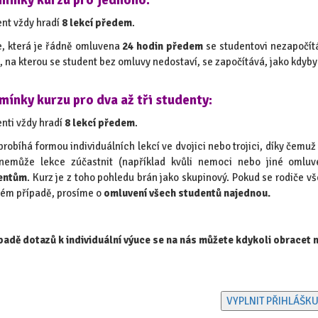
mínky kurzu pro jednoho:
nt vždy hradí
8 lekcí předem
.
, která je řádně omluvena
24 hodin předem
se studentovi nezapočít
, na kterou se student bez omluvy nedostaví, se započítává, jako kdyby
ínky kurzu pro dva až tři studenty:
nti vždy hradí
8 lekcí předem
.
probíhá formou individuálních lekcí ve dvojici nebo trojici, díky čemu
 nemůže lekce zúčastnit (například kvůli nemoci nebo jiné omlu
entům
. Kurz je z toho pohledu brán jako skupinový. Pokud se rodiče v
ém případě, prosíme o
omluvení všech studentů najednou.
padě dotazů k individuální výuce se na nás můžete kdykoli obracet 