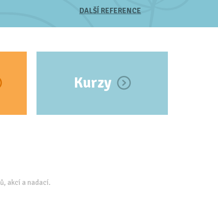
DALŠÍ REFERENCE
Kurzy
ů, akcí a nadací.