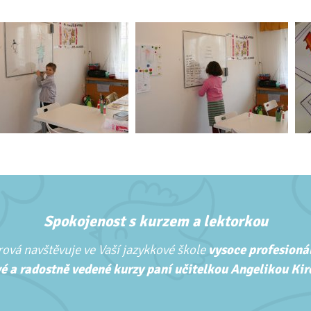
Spokojenost s kurzem a lektorkou
ová navštěvuje ve Vaší jazykkové škole
vysoce profesionál
é a radostně vedené kurzy paní učitelkou Angelikou Kirc