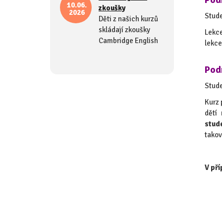
Pod
10.06.
zkoušky
2026
Stude
Děti z našich kurzů
skládají zkoušky
Lekce
Cambridge English
lekce
Podm
Stude
Kurz 
dětí
stud
takov
V pří