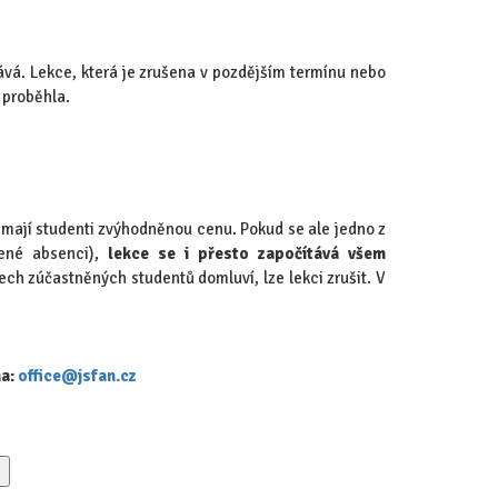
ává. Lekce, která je zrušena v pozdějším termínu nebo
 proběhla.
ž mají studenti zvýhodněnou cenu. Pokud se ale jedno z
vené absenci),
lekce se i přesto započítává všem
šech zúčastněných studentů domluví, lze lekci zrušit. V
na:
office@jsfan.cz