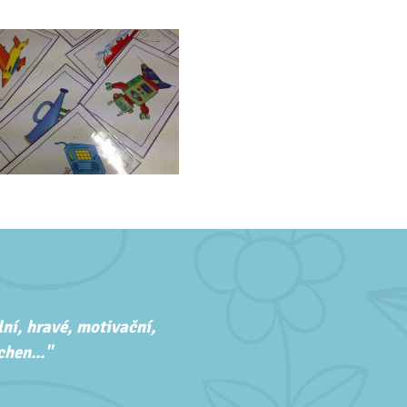
ní, hravé, motivační,
hen..."