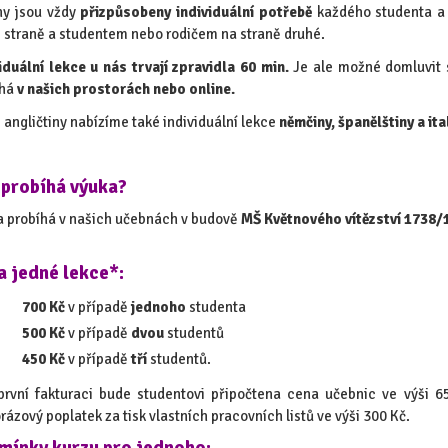
ny jsou vždy
přizpůsobeny individuální potřebě
každého studenta a 
 straně a studentem nebo rodičem na straně druhé.
iduální lekce u nás trvají zpravidla 60 min.
Je ale možné domluvit s
íhá
v našich prostorách nebo online.
 angličtiny nabízíme také individuální lekce
němčiny, španělštiny a ita
 probíhá výuka?
 probíhá v našich učebnách v budově
MŠ Květnového vítězství 1738/
a jedné lekce*:
700 Kč
v případě
jednoho
studenta
500 Kč
v případě
dvou
studentů
450 Kč
v případě
tří
studentů.
první fakturaci bude studentovi připočtena cena učebnic ve výši 
rázový poplatek za tisk vlastních pracovních listů ve výši 300 Kč.