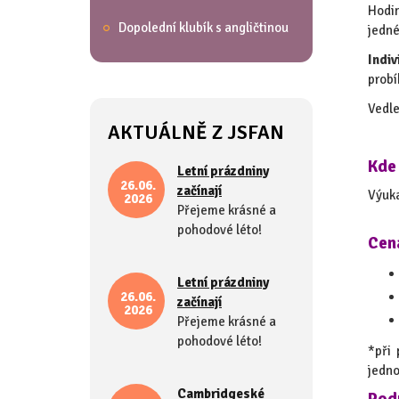
Hodi
Dopolední klubík s angličtinou
jedné
Indiv
prob
Vedle
AKTUÁLNĚ Z JSFAN
Kde
Letní prázdniny
26.06.
začínají
Výuka
2026
Přejeme krásné a
pohodové léto!
Cen
Letní prázdniny
26.06.
začínají
2026
Přejeme krásné a
pohodové léto!
*při 
jedno
Cambridgeské