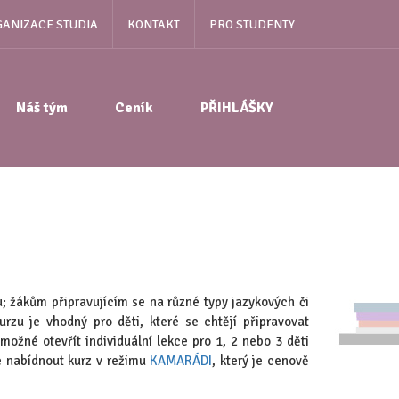
ANIZACE STUDIA
KONTAKT
PRO STUDENTY
Náš tým
Ceník
PŘIHLÁŠKY
u; žákům připravujícím se na různé typy jazykových či
rzu je vhodný pro děti, které se chtějí připravovat
ožné otevřít individuální lekce pro 1, 2 nebo 3 děti
e nabídnout kurz v režimu
KAMARÁDI
, který je cenově