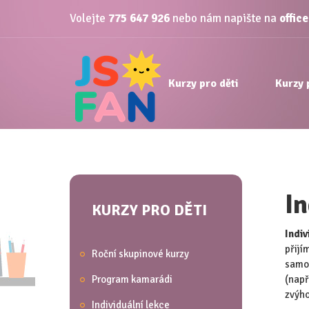
Volejte
775 647 926
nebo nám napište na
offic
Kurzy pro děti
Kurzy 
In
KURZY PRO DĚTI
Indiv
přijí
Roční skupinové kurzy
samos
Program kamarádi
(např
zvýh
Individuální lekce