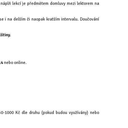
náplň lekcí je předmětem domluvy mezi lektorem na
e i na delším či naopak kratším intervalu. Doučování
lštiny.
14
nebo online.
650-1000 Kč dle druhu (pokud budou využívány) nebo