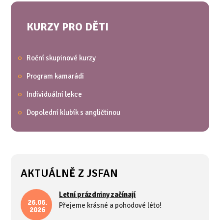
KURZY PRO DĚTI
Roční skupinové kurzy
Program kamarádi
Individuální lekce
Dopolední klubík s angličtinou
AKTUÁLNĚ Z JSFAN
Letní prázdniny začínají
26.06.
Přejeme krásné a pohodové léto!
2026