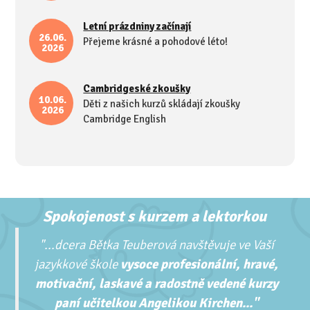
Letní prázdniny začínají
26.06.
Přejeme krásné a pohodové léto!
2026
Cambridgeské zkoušky
10.06.
Děti z našich kurzů skládají zkoušky
2026
Cambridge English
Spokojenost s kurzem a lektorkou
"...
dcera Bětka Teuberová navštěvuje ve Vaší
jazykkové škole
vysoce profesionální, hravé,
motivační, laskavé a radostně vedené kurzy
paní učitelkou Angelikou Kirchen..."