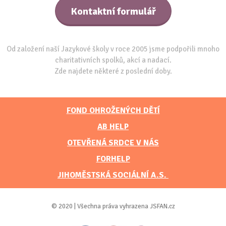
Kontaktní formulář
Od založení naší Jazykové školy v roce 2005 jsme podpořili mnoho
charitativních spolků, akcí a nadací.
Zde najdete některé z poslední doby.
FOND OHROŽENÝCH DĚTÍ
AB HELP
OTEVŘENÁ SRDCE V NÁS
FORHELP
JIHOMĚSTSKÁ SOCIÁLNÍ A.S.
© 2020 | Všechna práva vyhrazena JSFAN.cz