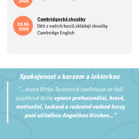
2026
Cambridgeské zkoušky
10.06.
Děti z našich kurzů skládají zkoušky
2026
Cambridge English
Spokojenost s kurzem a lektorkou
"...
dcera Bětka Teuberová navštěvuje ve Vaší
jazykkové škole
vysoce profesionální, hravé,
motivační, laskavé a radostně vedené kurzy
paní učitelkou Angelikou Kirchen..."