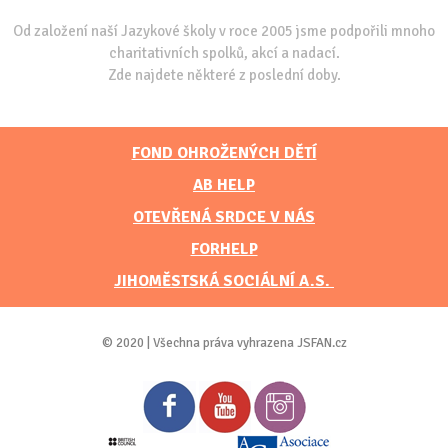
Od založení naší Jazykové školy v roce 2005 jsme podpořili mnoho
charitativních spolků, akcí a nadací.
Zde najdete některé z poslední doby.
FOND OHROŽENÝCH DĚTÍ
AB HELP
OTEVŘENÁ SRDCE V NÁS
FORHELP
JIHOMĚSTSKÁ SOCIÁLNÍ A.S.
© 2020 | Všechna práva vyhrazena JSFAN.cz