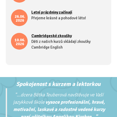
Letní prázdniny začínají
26.06.
Přejeme krásné a pohodové léto!
2026
Cambridgeské zkoušky
10.06.
Děti z našich kurzů skládají zkoušky
2026
Cambridge English
Spokojenost s kurzem a lektorkou
"...
dcera Bětka Teuberová navštěvuje ve Vaší
jazykkové škole
vysoce profesionální, hravé,
motivační, laskavé a radostně vedené kurzy
paní učitelkou Angelikou Kirchen..."