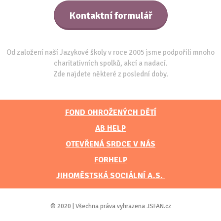
Kontaktní formulář
Od založení naší Jazykové školy v roce 2005 jsme podpořili mnoho
charitativních spolků, akcí a nadací.
Zde najdete některé z poslední doby.
FOND OHROŽENÝCH DĚTÍ
AB HELP
OTEVŘENÁ SRDCE V NÁS
FORHELP
JIHOMĚSTSKÁ SOCIÁLNÍ A.S.
© 2020 | Všechna práva vyhrazena JSFAN.cz