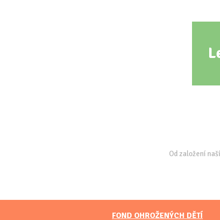
L
Od založení naší
FOND OHROŽENÝCH DĚTÍ