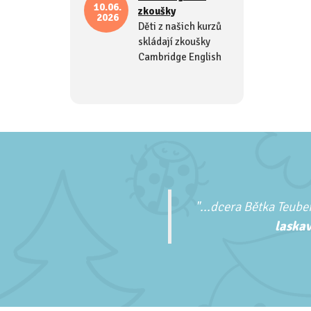
10.06.
zkoušky
2026
Děti z našich kurzů
skládají zkoušky
Cambridge English
"...
dcera Bětka Teuber
laskav