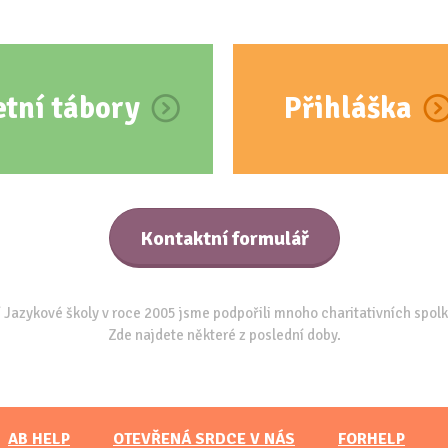
etní tábory
Přihláška
Kontaktní formulář
 Jazykové školy v roce 2005 jsme podpořili mnoho charitativních spolk
Zde najdete některé z poslední doby.
AB HELP
OTEVŘENÁ SRDCE V NÁS
FORHELP