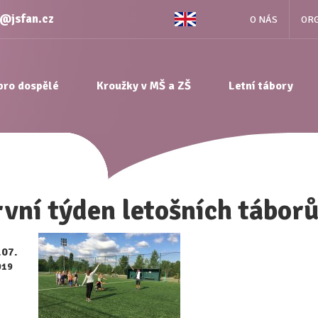
e@jsfan.cz
O NÁS
ORG
pro dospělé
Kroužky v MŠ a ZŠ
Letní tábory
vní týden letošních táborů
.07.
019