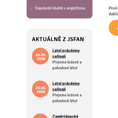
Dopolední klubík s angličtinou
První
další
AKTUÁLNĚ Z JSFAN
Letní prázdniny
26.06.
začínají
2026
Přejeme krásné a
pohodové léto!
Letní prázdniny
26.06.
začínají
2026
Přejeme krásné a
pohodové léto!
Cambridgeské