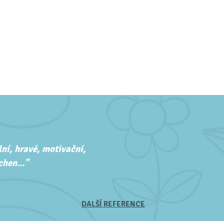
ní, hravé, motivační,
hen..."
DALŠÍ REFERENCE