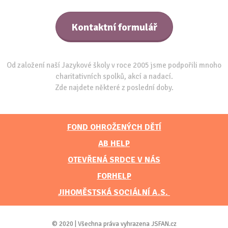
Kontaktní formulář
Od založení naší Jazykové školy v roce 2005 jsme podpořili mnoho
charitativních spolků, akcí a nadací.
Zde najdete některé z poslední doby.
FOND OHROŽENÝCH DĚTÍ
AB HELP
OTEVŘENÁ SRDCE V NÁS
FORHELP
JIHOMĚSTSKÁ SOCIÁLNÍ A.S.
© 2020 | Všechna práva vyhrazena JSFAN.cz