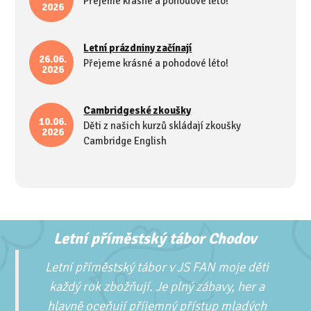
Přejeme krásné a pohodové léto!
2026
Letní prázdniny začínají
26.06.
Přejeme krásné a pohodové léto!
2026
Cambridgeské zkoušky
10.06.
Děti z našich kurzů skládají zkoušky
2026
Cambridge English
Letní příměstský tábor Chodov
Letní příměstský tábor v JS FAN moje děti
každý rok zbožňují. Je plný zábavy, her a
hlavně oceňují příjemný přístup mladých