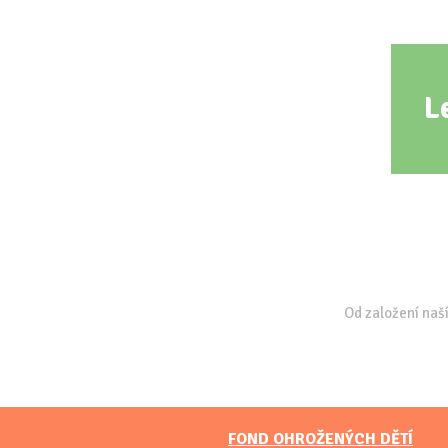
L
Od založení naší
FOND OHROŽENÝCH DĚTÍ