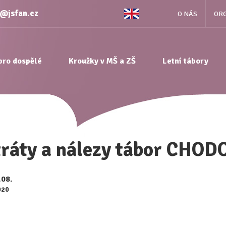
e@jsfan.cz
O NÁS
ORG
pro dospělé
Kroužky v MŠ a ZŠ
Letní tábory
tráty a nálezy tábor CHOD
.08.
020