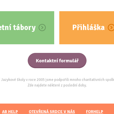
etní tábory
Přihláška
Kontaktní formulář
 Jazykové školy v roce 2005 jsme podpořili mnoho charitativních spolk
Zde najdete některé z poslední doby.
AB HELP
OTEVŘENÁ SRDCE V NÁS
FORHELP