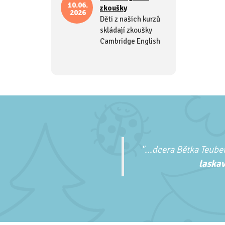
10.06.
zkoušky
2026
Děti z našich kurzů
skládají zkoušky
Cambridge English
"...
dcera Bětka Teuber
laskav