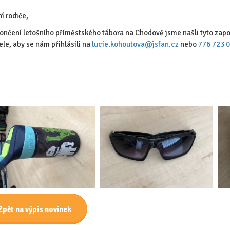
í rodiče,
ončení letošního příměstského tábora na Chodově jsme našli tyto zapo
ele, aby se nám přihlásili na
lucie.kohoutova@jsfan.cz
nebo
776 723 
Zpět na výpis novinek