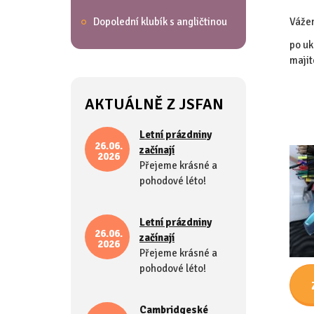
Dopolední klubík s angličtinou
Vážen
po uk
majit
AKTUÁLNĚ Z JSFAN
Letní prázdniny
26.06.
začínají
2026
Přejeme krásné a
pohodové léto!
Letní prázdniny
26.06.
začínají
2026
Přejeme krásné a
pohodové léto!
Cambridgeské