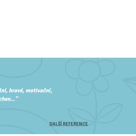
ní, hravé, motivační,
hen..."
DALŠÍ REFERENCE