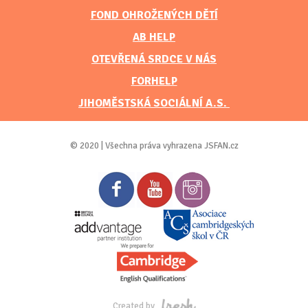
FOND OHROŽENÝCH DĚTÍ
AB HELP
OTEVŘENÁ SRDCE V NÁS
FORHELP
JIHOMĚSTSKÁ SOCIÁLNÍ A.S.
© 2020 | Všechna práva vyhrazena JSFAN.cz
Created by