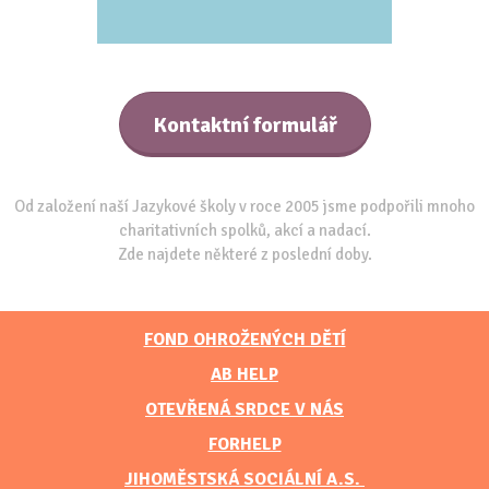
Kontaktní formulář
Od založení naší Jazykové školy v roce 2005 jsme podpořili mnoho
charitativních spolků, akcí a nadací.
Zde najdete některé z poslední doby.
FOND OHROŽENÝCH DĚTÍ
AB HELP
OTEVŘENÁ SRDCE V NÁS
FORHELP
JIHOMĚSTSKÁ SOCIÁLNÍ A.S.