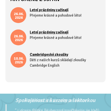
Letní prázdniny začínají
26.06.
Přejeme krásné a pohodové léto!
2026
Letní prázdniny začínají
26.06.
Přejeme krásné a pohodové léto!
2026
Cambridgeské zkoušky
10.06.
Děti z našich kurzů skládají zkoušky
2026
Cambridge English
Spokojenost s kurzem a lektorkou
Poděkování za skype lekce
...Kurz je skvělý už jen z toho důvodu, že naše
"...
dcera Bětka Teuberová navštěvuje ve Vaší