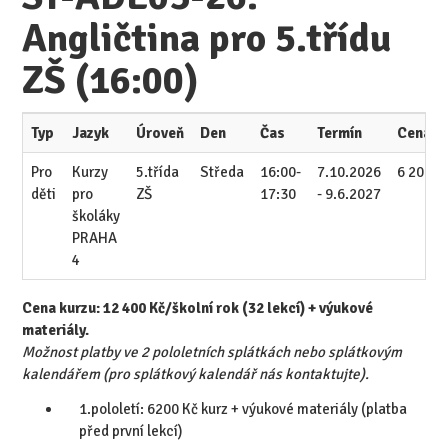
Angličtina pro 5.třídu
ZŠ (16:00)
Typ
Jazyk
Úroveň
Den
Čas
Termín
Cena/p
Pro
Kurzy
5.třída
Středa
16:00-
7.10.2026
6 200 K
děti
pro
ZŠ
17:30
- 9.6.2027
školáky
PRAHA
4
Cena kurzu: 12 400 Kč/školní rok (32 lekcí) + výukové
materiály.
Možnost platby ve 2 pololetních splátkách nebo splátkovým
kalendářem (pro splátkový kalendář nás kontaktujte).
1.pololetí: 6200 Kč kurz + výukové materiály (platba
před první lekcí)