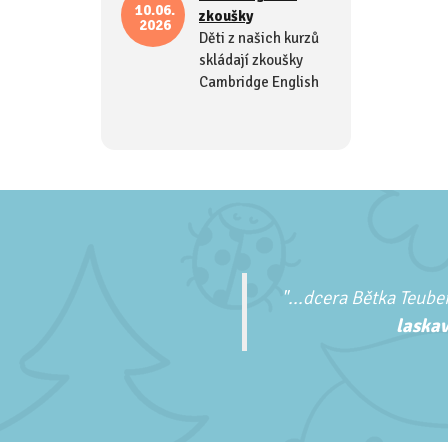
10.06.
zkoušky
2026
Děti z našich kurzů
skládají zkoušky
Cambridge English
"...
dcera Bětka Teuber
laskav