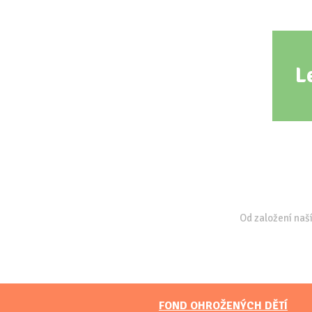
L
Od založení naší
FOND OHROŽENÝCH DĚTÍ