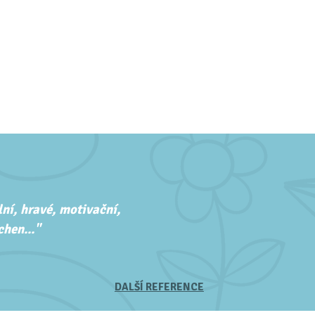
ní, hravé, motivační,
hen..."
DALŠÍ REFERENCE