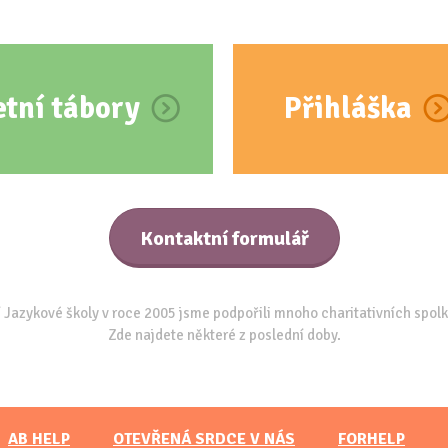
etní tábory
Přihláška
Kontaktní formulář
 Jazykové školy v roce 2005 jsme podpořili mnoho charitativních spolk
Zde najdete některé z poslední doby.
AB HELP
OTEVŘENÁ SRDCE V NÁS
FORHELP