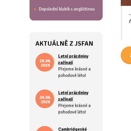
Dopolední klubík s angličtinou
.
h
AKTUÁLNĚ Z JSFAN
Letní prázdniny
26.06.
začínají
2026
Přejeme krásné a
pohodové léto!
Letní prázdniny
26.06.
začínají
2026
Přejeme krásné a
pohodové léto!
Cambridgeské