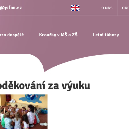
e@jsfan.cz
O NÁS
ORG
pro dospělé
Kroužky v MŠ a ZŠ
Letní tábory
oděkování za výuku