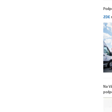
Podp
ZDE
n
Na Vá
podpo