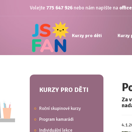
Volejte
775 647 926
nebo nám napište na
offic
Kurzy pro děti
Kurzy 
P
KURZY PRO DĚTI
Za v
nada
Roční skupinové kurzy
Program kamarádi
4.1.
Individuální lekce