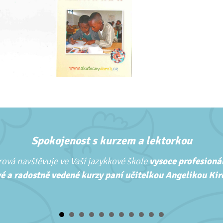
Spokojenost s kurzem a lektorkou
ová navštěvuje ve Vaší jazykkové škole
vysoce profesionál
é a radostně vedené kurzy paní učitelkou Angelikou Kirc