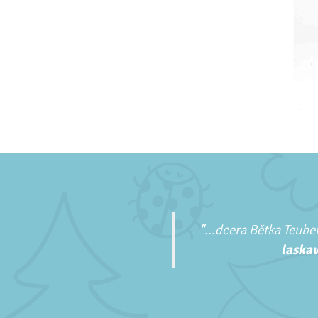
"...
dcera Bětka Teuber
laskav