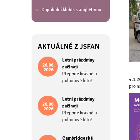
Dopolední klubík s angličtinou
AKTUÁLNĚ Z JSFAN
Letní prázdniny
26.06.
začínají
2026
Přejeme krásné a
4.1.2
pohodové léto!
pro n
Letní prázdniny
26.06.
začínají
2026
Přejeme krásné a
pohodové léto!
Cambridgeské