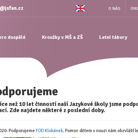
e@jsfan.cz
O NÁS
ORG
pro dospělé
Kroužky v MŠ a ZŠ
Letní tábory
odporujeme
íce než 10 let činností naší Jazykové školy jsme podp
cí. Zde najdete některé z poslední doby.
2020: Podporujeme
FOD Klokánek
. Pomoc dětem v nouzi nám obzvlášť le