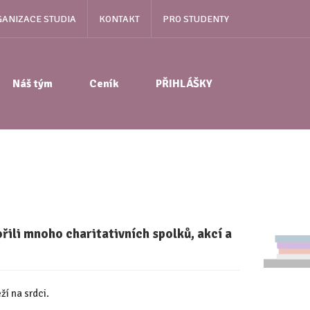
ANIZACE STUDIA
KONTAKT
PRO STUDENTY
Náš tým
Ceník
PŘIHLÁŠKY
ořili mnoho charitativních spolků, akcí a
ží na srdci.