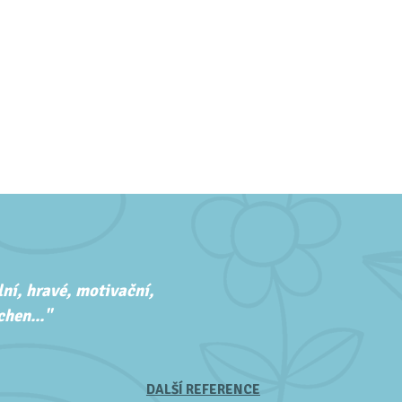
ní, hravé, motivační,
hen..."
DALŠÍ REFERENCE