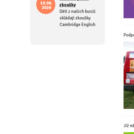
10.06.
zkoušky
2026
Děti z našich kurzů
skládají zkoušky
Cambridge English
Podpo
Již n